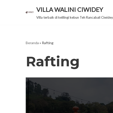
VILLA WALINI CIWIDEY
Lompat
Villa terbaik di kelilingi kebun Teh Rancabali Ciwid
ke
konten
Beranda
»
Rafting
Rafting